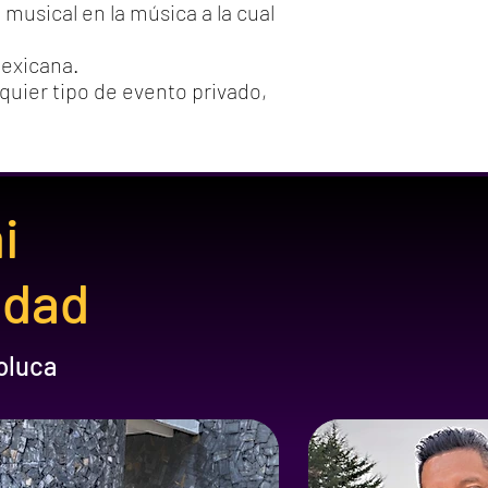
musical en la música a la cual
Mexicana.
quier tipo de evento privado,
hi
idad
oluca