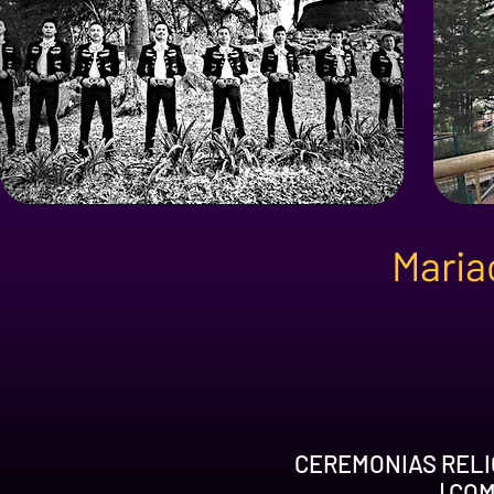
Mariac
CEREMONIAS RELIG
| CO