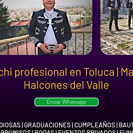
hi profesional en Toluca | Ma
Halcones del Valle
Enviar Whatsapp
IOSAS | GRADUACIONES | CUMPLEAÑOS | BAU
MPROMISOS | BODAS | EVENTOS PRIVADOS | FU