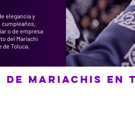
e elegancia y
a, cumpleaños,
liar o de empresa
to del Mariachi
e de Toluca.
S DE MARIACHIS EN 