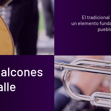
El tradicional
un elemento funda
puebl
Halcones
alle