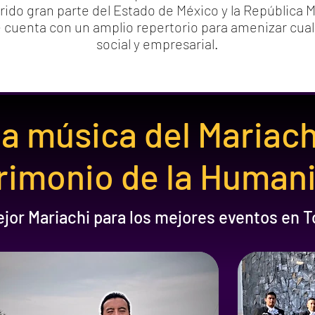
rido gran parte del Estado de México y la República 
le cuenta con un amplio repertorio para amenizar cual
social y empresarial.
a música del Mariac
rimonio de la Human
ejor Mariachi para los mejores eventos en T