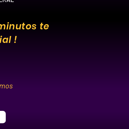
minutos te
al !
emos