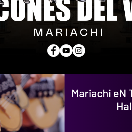
CONES DEL 
MARIACHI
Mariachi eN T
Ha