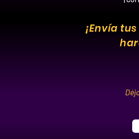
¡Envía tus
har
Déj