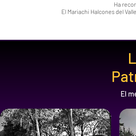
Ha recor
El Mariachi Halcones del Val
L
Pat
El m