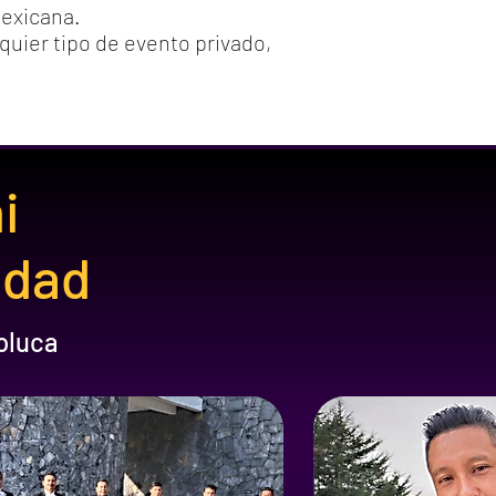
Mexicana.
quier tipo de evento privado,
hi
idad
oluca